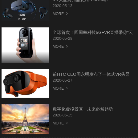
2020-05-13
MORE
全球首次！圆周率科技5G+VR直播带你“云
登顶”世界屋脊
2020-05-28
MORE
前HTC CEO周永明发布了一体式VR头显
Mova
2020-05-27
MORE
数字化虚拟景区：未来必然趋势
2020-05-15
MORE