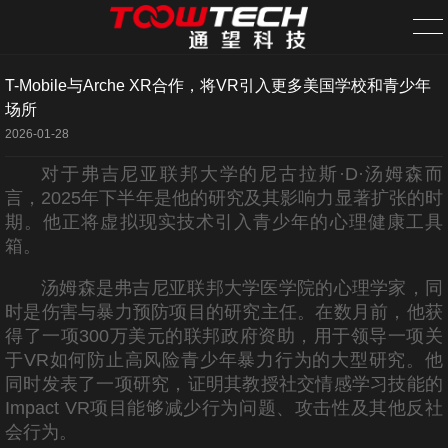
T-Mobile与Arche XR合作，将VR引入更多美国学校和青少年
首页
场所
2026-01-28
关于我们
对于弗吉尼亚联邦大学的尼古拉斯·D·汤姆森而
言，2025年下半年是他的研究及其影响力显著扩张的时
案例中心
期。他正将虚拟现实技术引入青少年的心理健康工具
箱。
新闻资讯
汤姆森是弗吉尼亚联邦大学医学院的心理学家，同
旗下网站
时是伤害与暴力预防项目的研究主任。在数月前，他获
得了一项300万美元的联邦政府资助，用于领导一项关
需求发布
于VR如何防止高风险青少年暴力行为的大型研究。他
同时发表了一项研究，证明其教授社交情感学习技能的
全国分站
Impact VR项目能够减少行为问题、攻击性及其他反社
会行为。