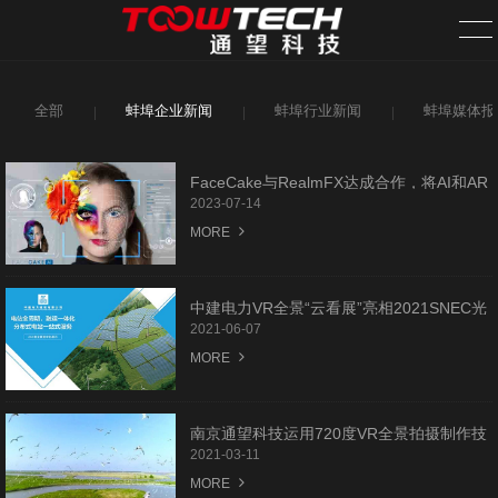
全部
蚌埠企业新闻
蚌埠行业新闻
蚌埠媒体报
首页
关于我们
FaceCake与RealmFX达成合作，将AI和AR
引入视觉特效行业
2023-07-14
案例中心
MORE
新闻资讯
中建电力VR全景“云看展”亮相2021SNEC光
伏大会暨（上海）展览会
2021-06-07
旗下网站
MORE
需求发布
南京通望科技运用720度VR全景拍摄制作技
全国分站
术助力盐城东台条子泥景区智慧旅游建设
2021-03-11
MORE