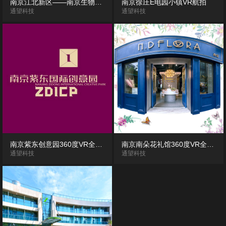
南京江北新区——南京生物医药谷360度VR全景展示
南京徐庄E电园小镇VR航拍
通望科技
通望科技
南京紫东创意园360度VR全景园区
南京南朵花礼馆360度VR全景展示
通望科技
通望科技