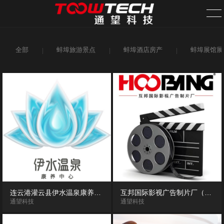
全部
蚌埠旅游景点
蚌埠酒店房产
蚌埠展馆展
首页
关于我们
案例中心
新闻资讯
旗下网站
需求发布
连云港灌云县伊水温泉康养中心720度VR全景漫游导览（体验版）
互邦国际影视广告制片厂（南京互邦影视基地）VR全景漫游
通望科技
通望科技
全国分站