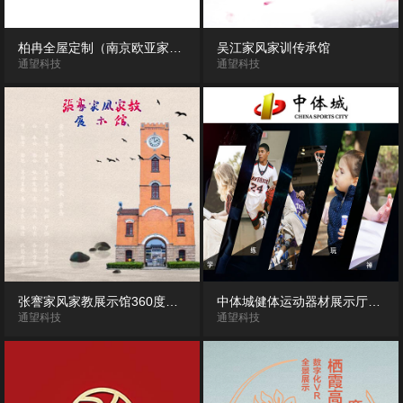
柏冉全屋定制（南京欧亚家居体验馆）720度VR全景漫游展示
吴江家风家训传承馆
通望科技
通望科技
张謇家风家教展示馆360度VR全景展示
中体城健体运动器材展示厅VR全景展示
通望科技
通望科技